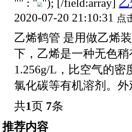
"" : "
"); [/field:array]
乙
2020-07-20 21:10:31
点
乙烯鹤管 是用做乙烯
下，乙烯是一种无色稍
1.256g/L，比空气
氯化碳等有机溶剂。外观
共
1
页
7
条
推荐内容