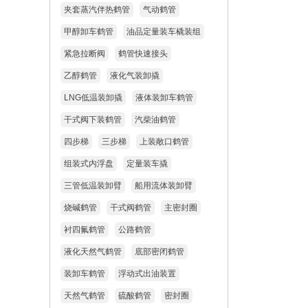
夹套蒸汽伴热鹤管
气动鹤管
甲醇卸车鹤管
油品定量装车橇装组
紧急拉断阀
鹤管快速接头
乙醇鹤管
液化气装卸撬
LNG低温装卸撬
液体装卸车鹤管
干式阀下装鹤管
汽柴油鹤管
四步梯
三步梯
上装敞口鹤管
组装式内浮盘
定量装车撬
三管低温装卸臂
船用流体装卸臂
烧碱鹤管
干式阀鹤管
主密封圈
衬四氟鹤管
公路鹤管
液化天然气鹤管
底部密闭鹤管
装卸车鹤管
浮动式出油装置
天然气鹤管
硫酸鹤管
密封圈