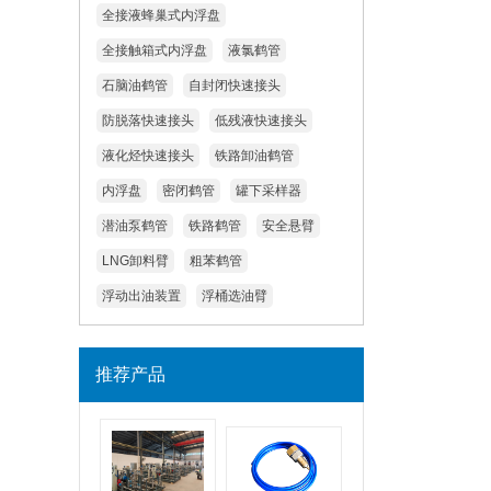
全接液蜂巢式内浮盘
全接触箱式内浮盘
液氯鹤管
石脑油鹤管
自封闭快速接头
防脱落快速接头
低残液快速接头
液化烃快速接头
铁路卸油鹤管
内浮盘
密闭鹤管
罐下采样器
潜油泵鹤管
铁路鹤管
安全悬臂
LNG卸料臂
粗苯鹤管
浮动出油装置
浮桶选油臂
推荐产品