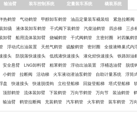
输油臂
装车控制系统
定量装车系统
橇装系统
伴热鹤管
气动鹤管
甲醇卸车鹤管
油品定量装车橇装组
紧急拉断阀
温装卸撬
液体装卸车鹤管
干式阀下装鹤管
汽柴油鹤管
四步梯
三步
装卸臂
船用流体装卸臂
烧碱鹤管
干式阀鹤管
主密封圈
衬四氟鹤
管
浮动式出油装置
天然气鹤管
硫酸鹤管
密封圈
全接液蜂巢式内
速接头
防脱落快速接头
低残液快速接头
液化烃快速接头
铁路卸油
安全悬臂
LNG卸料臂
粗苯鹤管
浮动出油装置
浮桶选油臂
脱缆
小鹤管
拉断阀
活动梯
火车液动潜油泵鹤管
自助计量系统
浮筒
浮盘
快速接头
快速脱缆钩
立柱登船梯
回旋登船梯
塔式登船梯
顶部鹤管
流体装卸臂
下装鹤管
万向节鹤管
万向节
装油鹤管
输油臂
鹤管拉断阀
充装鹤管
汽车鹤管
火车鹤管
装车鹤管
万