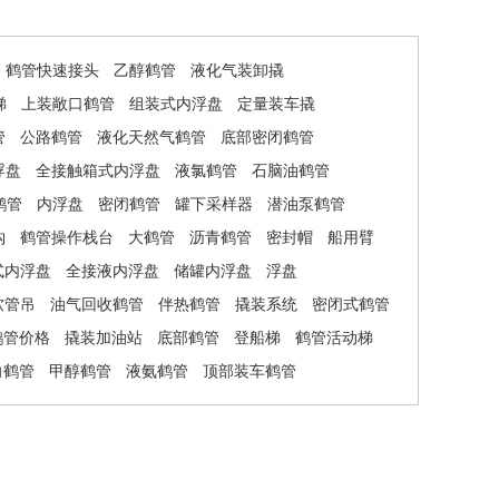
鹤管快速接头
乙醇鹤管
液化气装卸撬
梯
上装敞口鹤管
组装式内浮盘
定量装车撬
管
公路鹤管
液化天然气鹤管
底部密闭鹤管
浮盘
全接触箱式内浮盘
液氯鹤管
石脑油鹤管
鹤管
内浮盘
密闭鹤管
罐下采样器
潜油泵鹤管
钩
鹤管操作栈台
大鹤管
沥青鹤管
密封帽
船用臂
式内浮盘
全接液内浮盘
储罐内浮盘
浮盘
软管吊
油气回收鹤管
伴热鹤管
撬装系统
密闭式鹤管
鹤管价格
撬装加油站
底部鹤管
登船梯
鹤管活动梯
向鹤管
甲醇鹤管
液氨鹤管
顶部装车鹤管