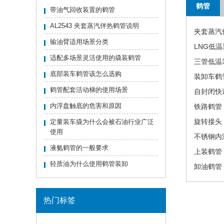
鹤管
带油气回收装置的鹤管
AL2543 夹套蒸汽伴热鹤管说明
夹套蒸汽
输油臂适用场景分类
LNG低
适配多场景灵活使用的撬装鹤管
三管低温
底部装车鹤管该怎么选购
装卸车鹤
鹤管配套活动梯的使用场景
自封闭快
内浮盘触底的危害和原因
铁路鹤管
旋转接头
定量装车撬为什么会被石油行业广泛
使用
不锈钢内
液氨鹤管的一般要求
上装鹤管
轻质油为什么使用鹤管装卸
卸油鹤管
热门标签