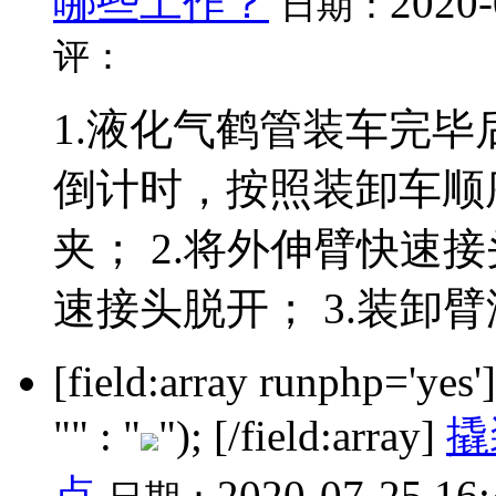
哪些工作？
2020-
日期：
评：
1.液化气鹤管装车完
倒计时，按照装卸车顺
夹； 2.将外伸臂快速
速接头脱开； 3.装卸臂液
[field:array runphp='yes
"" : "
"); [/field:array]
撬
点
2020-07-25 16