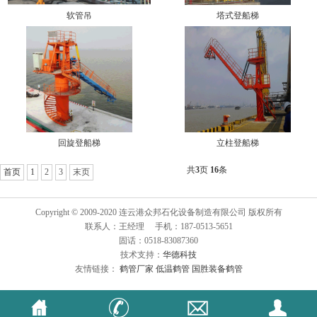
软管吊
塔式登船梯
回旋登船梯
立柱登船梯
共
3
页
16
条
首页
1
2
3
末页
Copyright © 2009-2020 连云港众邦石化设备制造有限公司 版权所有
联系人：王经理 手机：187-0513-5651
固话：0518-83087360
技术支持：
华德科技
友情链接：
鹤管厂家
低温鹤管
国胜装备鹤管