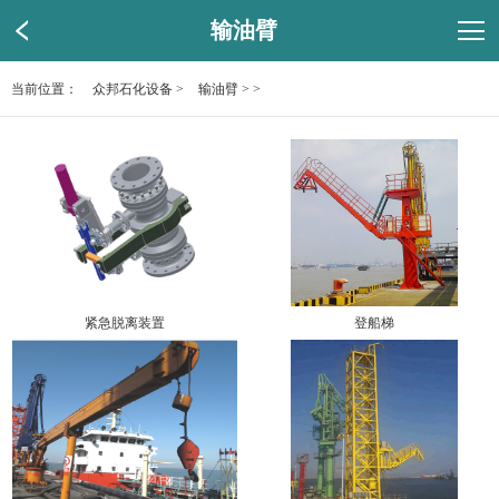
输油臂
当前位置：
众邦石化设备
>
输油臂
> >
紧急脱离装置
登船梯