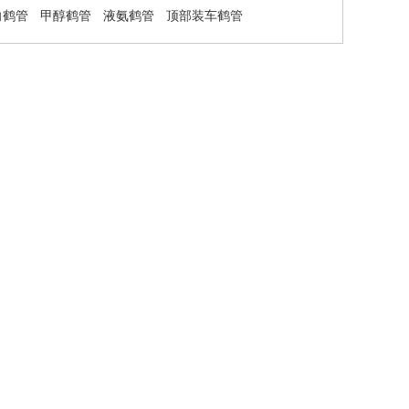
向鹤管
甲醇鹤管
液氨鹤管
顶部装车鹤管