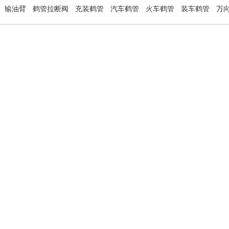
输油臂
鹤管拉断阀
充装鹤管
汽车鹤管
火车鹤管
装车鹤管
万