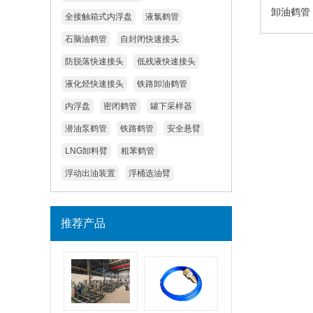
卸油鹤管
全接触箱式内浮盘
液氯鹤管
石脑油鹤管
自封闭快速接头
防脱落快速接头
低残液快速接头
液化烃快速接头
铁路卸油鹤管
内浮盘
密闭鹤管
罐下采样器
潜油泵鹤管
铁路鹤管
安全悬臂
LNG卸料臂
粗苯鹤管
浮动出油装置
浮桶选油臂
推荐产品