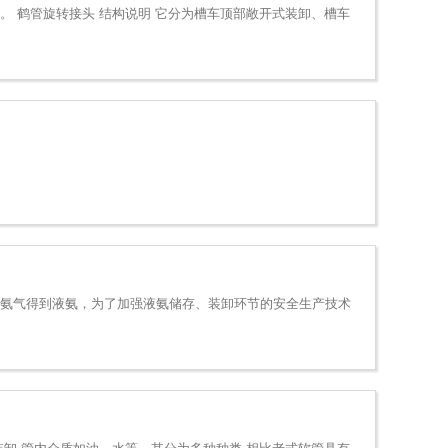
 鹤管旋转接头 结构说明 它分为槽车顶部敞开式装卸、槽车
却氨气得到液氨，为了加强液氨储存、装卸环节的安全生产技术