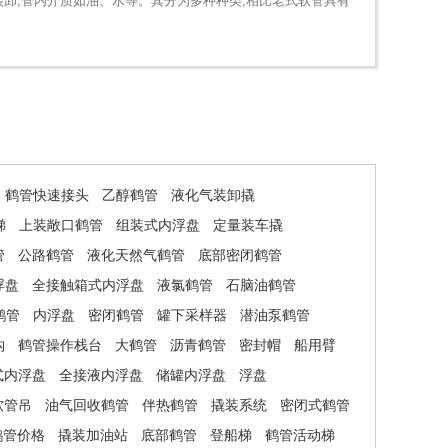
卸,管内介质如油、水等。其分为多种种类,相比老式软管具有
鹤管快速接头
乙醇鹤管
液化气装卸撬
梯
上装敞口鹤管
组装式内浮盘
定量装车撬
管
公路鹤管
液化天然气鹤管
底部密闭鹤管
浮盘
全接触箱式内浮盘
液氯鹤管
石脑油鹤管
鹤管
内浮盘
密闭鹤管
罐下采样器
潜油泵鹤管
钩
鹤管操作栈台
大鹤管
沥青鹤管
密封帽
船用臂
式内浮盘
全接液内浮盘
储罐内浮盘
浮盘
软管吊
油气回收鹤管
伴热鹤管
撬装系统
密闭式鹤管
鹤管价格
撬装加油站
底部鹤管
登船梯
鹤管活动梯