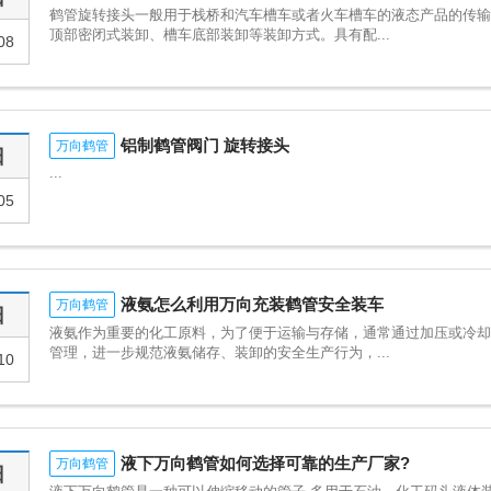
鹤管旋转接头一般用于栈桥和汽车槽车或者火车槽车的液态产品的传输。
顶部密闭式装卸、槽车底部装卸等装卸方式。具有配...
08
铝制鹤管阀门 旋转接头
万向鹤管
日
...
05
液氨怎么利用万向充装鹤管安全装车
万向鹤管
日
液氨作为重要的化工原料，为了便于运输与存储，通常通过加压或冷
管理，进一步规范液氨储存、装卸的安全生产行为，...
10
液下万向鹤管如何选择可靠的生产厂家?
万向鹤管
日