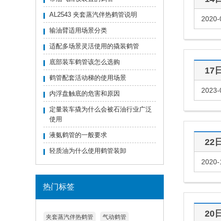
AL2543 夹套蒸汽伴热鹤管说明
2020-
输油臂适用场景分类
适配多场景灵活使用的撬装鹤管
底部装车鹤管该怎么选购
17
鹤管配套活动梯的使用场景
2023-
内浮盘触底的危害和原因
定量装车撬为什么会被石油行业广泛
使用
液氨鹤管的一般要求
22
轻质油为什么使用鹤管装卸
2020-
热门标签
20
夹套蒸汽伴热鹤管
气动鹤管