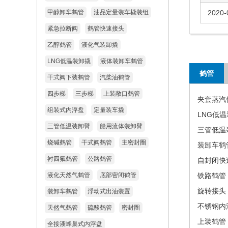
甲醇卸车鹤管
油品定量装车橇装组
2020-
紧急拉断阀
鹤管快速接头
乙醇鹤管
液化气装卸撬
LNG低温装卸撬
液体装卸车鹤管
鹤管
干式阀下装鹤管
汽柴油鹤管
四步梯
三步梯
上装敞口鹤管
夹套蒸汽
组装式内浮盘
定量装车撬
LNG低
三管低温装卸臂
船用流体装卸臂
三管低温
烧碱鹤管
干式阀鹤管
主密封圈
装卸车鹤
衬四氟鹤管
公路鹤管
自封闭快
液化天然气鹤管
底部密闭鹤管
铁路鹤管
旋转接头
装卸车鹤管
浮动式出油装置
不锈钢内
天然气鹤管
硫酸鹤管
密封圈
上装鹤管
全接液蜂巢式内浮盘