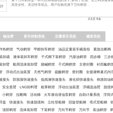
液下万向鹤管是一种可以伸缩移动的管子,多用于石油、化工码头液体装
高安全性、灵活性等优点。用户在购买液下万向鹤管...
07
共
1
页
5
条
输油臂
装车控制系统
定量装车系统
橇装系统
伴热鹤管
气动鹤管
甲醇卸车鹤管
油品定量装车橇装组
紧急拉断阀
温装卸撬
液体装卸车鹤管
干式阀下装鹤管
汽柴油鹤管
四步梯
三步
装卸臂
船用流体装卸臂
烧碱鹤管
干式阀鹤管
主密封圈
衬四氟鹤
管
浮动式出油装置
天然气鹤管
硫酸鹤管
密封圈
全接液蜂巢式内
速接头
防脱落快速接头
低残液快速接头
液化烃快速接头
铁路卸油
安全悬臂
LNG卸料臂
粗苯鹤管
浮动出油装置
浮桶选油臂
脱缆
小鹤管
拉断阀
活动梯
火车液动潜油泵鹤管
自助计量系统
浮筒
浮盘
快速接头
快速脱缆钩
立柱登船梯
回旋登船梯
塔式登船梯
顶部鹤管
流体装卸臂
下装鹤管
万向节鹤管
万向节
装油鹤管