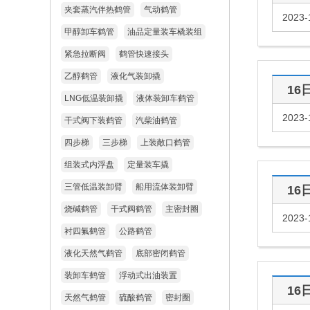
夹套蒸汽伴热鹤管
气动鹤管
2023-
甲醇卸车鹤管
油品定量装车橇装组
紧急拉断阀
鹤管快速接头
乙醇鹤管
液化气装卸撬
16
LNG低温装卸撬
液体装卸车鹤管
2023-
干式阀下装鹤管
汽柴油鹤管
四步梯
三步梯
上装敞口鹤管
组装式内浮盘
定量装车撬
三管低温装卸臂
船用流体装卸臂
16
烧碱鹤管
干式阀鹤管
主密封圈
2023-
衬四氟鹤管
公路鹤管
液化天然气鹤管
底部密闭鹤管
装卸车鹤管
浮动式出油装置
16
天然气鹤管
硫酸鹤管
密封圈