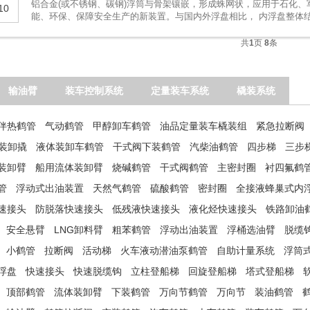
铝合金(或不锈钢、碳钢)浮筒与骨架镶嵌，形成蛛网状，应用于石化
10
能、环保、保障安全生产的新装置。与国内外浮盘相比， 内浮盘整体结构科
共
1
页
8
条
输油臂
装车控制系统
定量装车系统
橇装系统
伴热鹤管
气动鹤管
甲醇卸车鹤管
油品定量装车橇装组
紧急拉断阀
温装卸撬
液体装卸车鹤管
干式阀下装鹤管
汽柴油鹤管
四步梯
三步
装卸臂
船用流体装卸臂
烧碱鹤管
干式阀鹤管
主密封圈
衬四氟鹤
管
浮动式出油装置
天然气鹤管
硫酸鹤管
密封圈
全接液蜂巢式内
速接头
防脱落快速接头
低残液快速接头
液化烃快速接头
铁路卸油
安全悬臂
LNG卸料臂
粗苯鹤管
浮动出油装置
浮桶选油臂
脱缆
小鹤管
拉断阀
活动梯
火车液动潜油泵鹤管
自助计量系统
浮筒
浮盘
快速接头
快速脱缆钩
立柱登船梯
回旋登船梯
塔式登船梯
顶部鹤管
流体装卸臂
下装鹤管
万向节鹤管
万向节
装油鹤管