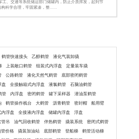
、军工、交通等系统储运部门储罐内，防止介质挥发，起到节
学合理，牢固紧凑，整......
鹤管快速接头
乙醇鹤管
液化气装卸撬
梯
上装敞口鹤管
组装式内浮盘
定量装车撬
管
公路鹤管
液化天然气鹤管
底部密闭鹤管
浮盘
全接触箱式内浮盘
液氯鹤管
石脑油鹤管
鹤管
内浮盘
密闭鹤管
罐下采样器
潜油泵鹤管
钩
鹤管操作栈台
大鹤管
沥青鹤管
密封帽
船用臂
式内浮盘
全接液内浮盘
储罐内浮盘
浮盘
软管吊
油气回收鹤管
伴热鹤管
撬装系统
密闭式鹤管
鹤管价格
撬装加油站
底部鹤管
登船梯
鹤管活动梯