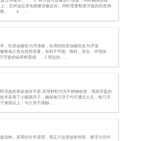
超过50毫米。 2. 将浮盘与设备进行连接，同时确保连接
之上，且对油位变化能够灵敏反应。同时需要检查浮盘的高度调
. ......
，轻质油罐应为浮顶罐，在用的轻质油罐应改为浮顶
够降低介质自然挥发量，有利于节能、降耗、安全、环境保
的临界刚度值 2.周边的......
浮盘的骨架成井字形;所用材料均为不锈钢材质，增加浮盘的
技术采用了小截面浮子，确保每只浮子均可通过人孔，每只浮
面以上，与介质不接触......
结构，采用仿生学原理，用正六边形放射骨架，将浮力元件