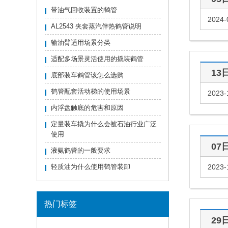
带油气回收装置的鹤管
2024-
AL2543 夹套蒸汽伴热鹤管说明
输油臂适用场景分类
适配多场景灵活使用的撬装鹤管
13
底部装车鹤管该怎么选购
鹤管配套活动梯的使用场景
2023-
内浮盘触底的危害和原因
定量装车撬为什么会被石油行业广泛
使用
07
液氨鹤管的一般要求
轻质油为什么使用鹤管装卸
2023-
热门标签
29