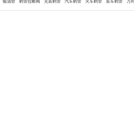
输油臂
鹤管拉断阀
充装鹤管
汽车鹤管
火车鹤管
装车鹤管
万