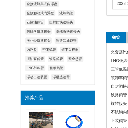
2023-
全接液蜂巢式内浮盘
全接触箱式内浮盘
液氯鹤管
石脑油鹤管
自封闭快速接头
防脱落快速接头
低残液快速接头
鹤管
液化烃快速接头
铁路卸油鹤管
内浮盘
密闭鹤管
罐下采样器
夹套蒸汽
潜油泵鹤管
铁路鹤管
安全悬臂
LNG低
LNG卸料臂
粗苯鹤管
三管低温
浮动出油装置
浮桶选油臂
装卸车鹤
自封闭快
铁路鹤管
推荐产品
旋转接头
不锈钢内
上装鹤管