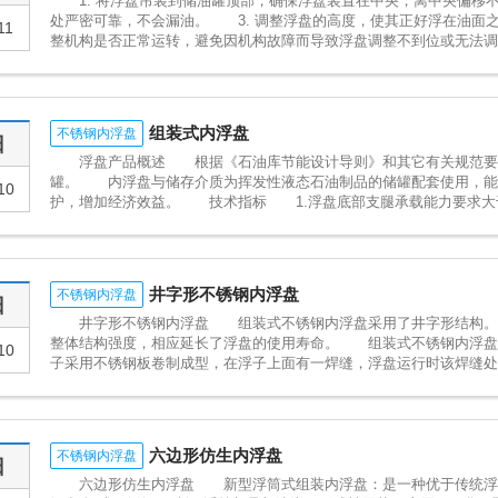
1. 将浮盘吊装到储油罐顶部，确保浮盘装置在中央，离中央偏移不
处严密可靠，不会漏油。 3. 调整浮盘的高度，使其正好浮在油面
11
整机构是否正常运转，避免因机构故障而导致浮盘调整不到位或无法调整。 4
组装式内浮盘
不锈钢内浮盘
日
浮盘产品概述 根据《石油库节能设计导则》和其它有关规范要求
罐。 内浮盘与储存介质为挥发性液态石油制品的储罐配套使用，能
10
护，增加经济效益。 技术指标 1.浮盘底部支腿承载能力要求大于浮盘
井字形不锈钢内浮盘
不锈钢内浮盘
日
井字形不锈钢内浮盘 组装式不锈钢内浮盘采用了井字形结构。即
整体结构强度，相应延长了浮盘的使用寿命。 组装式不锈钢内浮盘
10
子采用不锈钢板卷制成型，在浮子上面有一焊缝，浮盘运行时该焊缝处于液
六边形仿生内浮盘
不锈钢内浮盘
日
六边形仿生内浮盘 新型浮筒式组装内浮盘：是一种优于传统浮盘