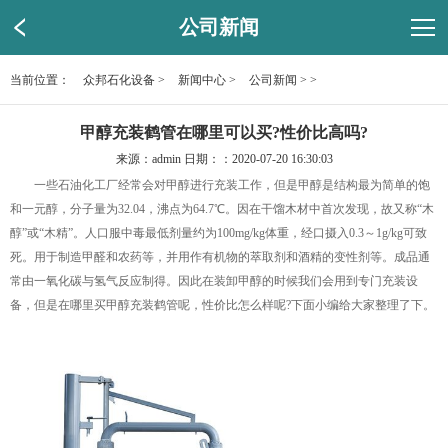
公司新闻
当前位置：
众邦石化设备
>
新闻中心
>
公司新闻
> >
甲醇充装鹤管在哪里可以买?性价比高吗?
来源：admin 日期：：2020-07-20 16:30:03
一些石油化工厂经常会对甲醇进行充装工作，但是甲醇是结构最为简单的饱
和一元醇，分子量为32.04，沸点为64.7℃。因在干馏木材中首次发现，故又称“木
醇”或“木精”。人口服中毒最低剂量约为100mg/kg体重，经口摄入0.3～1g/kg可致
死。用于制造甲醛和农药等，并用作有机物的萃取剂和酒精的变性剂等。成品通
常由一氧化碳与氢气反应制得。因此在装卸甲醇的时候我们会用到专门充装设
备，但是在哪里买甲醇充装鹤管呢，性价比怎么样呢?下面小编给大家整理了下。