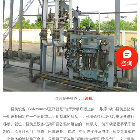
众邦装备推荐：
上装橇
橇装设备 (skid-mounted直译就是“装于滑动底板上的”，取字“橇”)橇装是指将
一组设备固定在一个角钢或工字钢制成的底盘上，可用橇杠和现代起重设备进行
移动、就位，橇装是设备框架和设备整体组合的一种形式 。装车橇是指将装车控
制仪、流量计阀门、管道、附属设备、 鹤管、中间连接件及电缆、桥架等集成在
一个整体的钢结构平台上，只预留工艺连接口和控制电源和通讯接口，这个整体