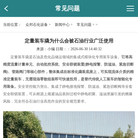
常见问题
当前位置：
众邦石化设备
>
新闻中心
>
常见问题
> >
定量装车撬为什么会被石油行业广泛使用
来源：小编 日期：：2026-06-30 14:40:32
定量装车撬是石油及危化品储运领域的集成式模块化专用装车设备‌。
它将高
精度流量计量单元、自动批控系统、安全联锁装置(静电报警、防溢油、紧急切断
阀)、管路阀门等核心部件，整体集成在标准化撬装底座上，可实现流体介质的精
准定量装车，无需现场零散组装即可快速投用，是替代传统人工装车的智能化专
用装备。
安全管控能力突出‌。集成了静电接地报警、防溢油、紧急切断阀等全套
安全联锁装置，可从根源上规避油品装卸过程中静电积聚、溢油泄漏引发的燃爆
风险，完全符合石油行业高危作业的安全规范要求。