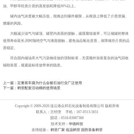
油、甲醇等轻质介质的蒸发损耗降低90%以上。
罐内油气浓度被大幅压低，很难达到爆炸极限，从根源上降低了介质泄漏、
燃爆的风险。
大幅减少油气与罐顶、罐壁内表面的接触，减缓腐蚀速率，可让储罐的整体
使用寿命延长;同时隔绝空气与液面接触，避免油品氧化变质，保障储存介质的品
质稳定。
符合国内储油库大气污染物排放的强制标准，无需额外加装复杂的油气回收
辅助装置，规避超标排放带来的隐患。
上一篇：
定量装车撬为什么会被石油行业广泛使用
下一篇：
鹤管配套活动梯的使用场景
Copyright © 2009-2020 连云港众邦石化设备制造有限公司 版权所有
联系人：王经理 手机：187-0513-5651
固话：0518-83087360
技术支持：
华德科技
友情链接：
鹤管厂家
低温鹤管
国胜装备鹤管