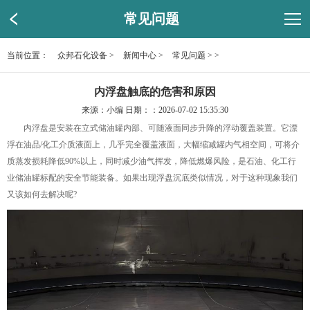
常见问题
当前位置：
众邦石化设备
>
新闻中心
>
常见问题
> >
内浮盘触底的危害和原因
来源：小编 日期：：2026-07-02 15:35:30
内浮盘是安装在立式储油罐内部、可随液面同步升降的浮动覆盖装置‌。它漂
浮在油品/化工介质液面上，几乎完全覆盖液面，大幅缩减罐内气相空间，可将介
质蒸发损耗降低90%以上，同时减少油气挥发，降低燃爆风险，是石油、化工行
业储油罐标配的安全节能装备。如果出现浮盘沉底类似情况，对于这种现象我们
又该如何去解决呢?